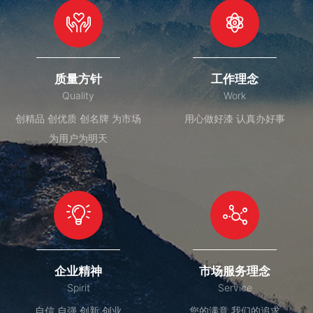
质量方针
工作理念
Quality
Work
创精品 创优质 创名牌 为市场
用心做好漆 认真办好事
为用户为明天
企业精神
市场服务理念
Spirit
Service
自信 自强 创新 创业
您的满意 我们的追求