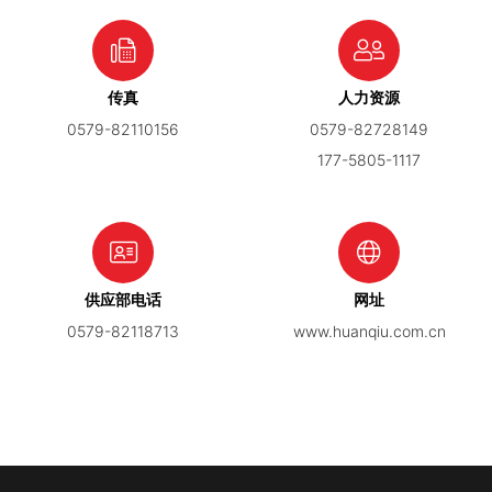
传真
人力资源
0579-82110156
0579-82728149
177-5805-1117
供应部电话
网址
0579-82118713
www.huanqiu.com.cn