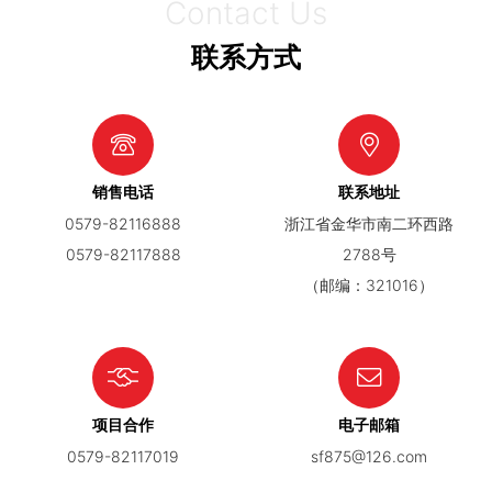
Contact Us
联系方式
销售电话
联系地址
0579-82116888
浙江省金华市南二环西路
0579-82117888
2788号
（邮编：321016）
项目合作
电子邮箱
0579-82117019
sf875@126.com