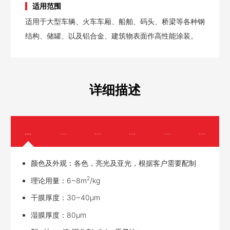
适用范围
适用于大型车辆、火车车厢、船舶、码头、桥梁等各种钢
结构、储罐、以及铝合金、建筑物表面作高性能涂装。
详细描述
物理参数
配套底漆
表面处理
施工方法
注意事项
贮存及
颜色及外观：各色，亮光及亚光，根据客户需要配制
2
理论用量：6~8m
/kg
干膜厚度：30~40µm
湿膜厚度：80µm