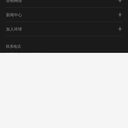
营销网络
新闻中心
加入环球
联系电话
0579-82116888
地址：浙江省金华市南二环西路2788号
邮箱：sf875@126.com
Copyright © 2022 浙江环球制漆集团股份有限公司
备案号：
浙ICP备13031291号-1
技术支持：行远科技