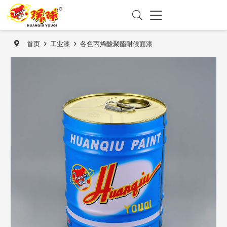
首页
工业漆
各色丙烯酸聚酯耐候面漆