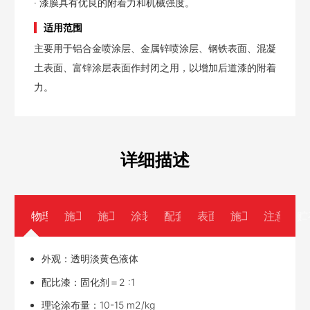
· 漆膜具有优良的附着力和机械强度。
适用范围
主要用于铝合金喷涂层、金属锌喷涂层、钢铁表面、混凝
土表面、富锌涂层表面作封闭之用，以增加后道漆的附着
力。
详细描述
物理参数
施工说明
施工方法
涂装间隔
配套用漆
表面处理
施工条件
注意事项
贮
外观：透明淡黄色液体
配比漆：固化剂＝2 :1
理论涂布量：10-15 m2/kg