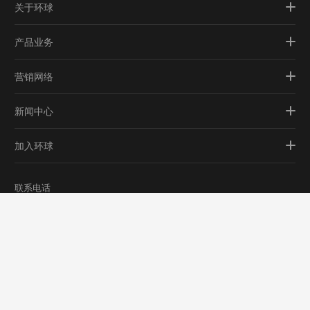
关于环球
产品业务
营销网络
新闻中心
加入环球
联系电话
0579-82116888
地址：浙江省金华市南二环西路2788号
邮箱：sf875@126.com