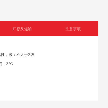
贮存及运输
注意事项
粘性，级：不大于2级
点：3℃