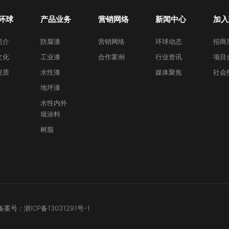
环球
产品业务
营销网络
新闻中心
加入
简介
防腐漆
营销网络
环球动态
招商
文化
工业漆
合作案例
行业资讯
项目
资质
水性漆
媒体聚焦
社会
地坪漆
水性内外
墙涂料
树脂
 备案号：
浙ICP备13031291号-1