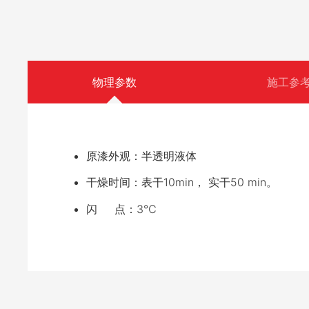
物理参数
施工参
原漆外观：半透明液体
干燥时间：表干10min， 实干50 min。
闪 点：3℃