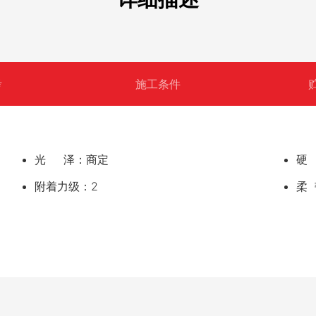
考
施工条件
光 泽：商定
硬 
附着力级：2
柔 